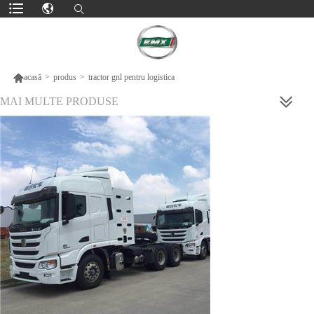

acasă
>
produs
>
tractor gnl pentru logistica
MAI MULTE PRODUSE