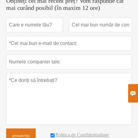
Obțineți cel mai recent preț? Vom răspunde cât
mai curând posibil (în maxim 12 ore)

Politica de Confidențialitate
prezenta