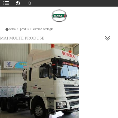

acasă
>
produs
>
camion ecologic
MAI MULTE PRODUSE