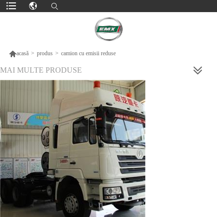

acasă
>
produs
>
camion cu emisii reduse
MAI MULTE PRODUSE